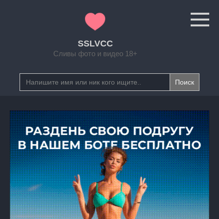
Перейти
к
контенту
SSLVCC
Сливы фото и видео 18+
Search
for: