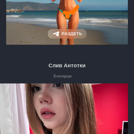
Слив Антотки
Блогерши