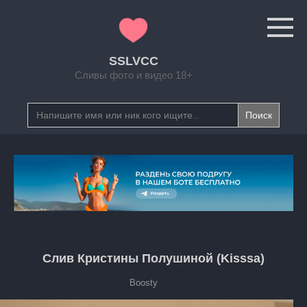
Перейти
к
контенту
SSLVCC
Сливы фото и видео 18+
Search
for:
Слив Кристины Полушиной (Kisssa)
Boosty