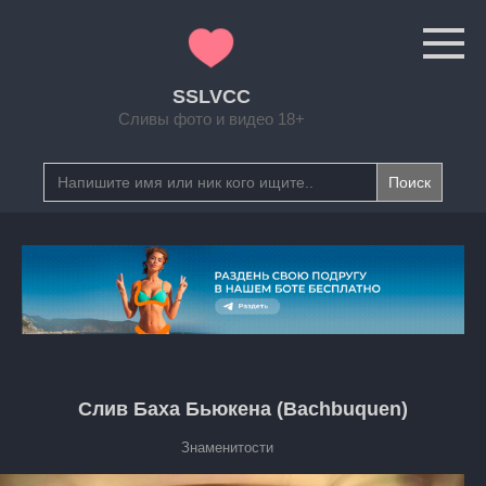
Перейти
к
контенту
SSLVCC
Сливы фото и видео 18+
Search
for:
Слив Баха Бьюкена (Bachbuquen)
Знаменитости