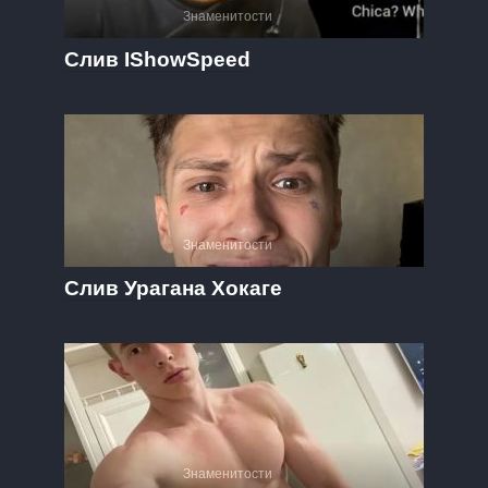
Знаменитости
Слив IShowSpeed
Знаменитости
Слив Урагана Хокаге
Знаменитости