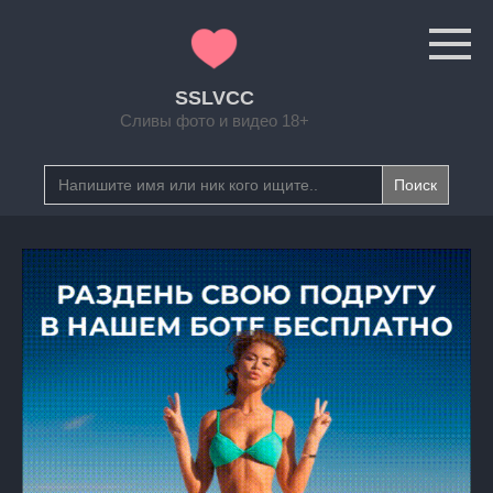
Перейти
к
контенту
SSLVCC
Сливы фото и видео 18+
Search
for: