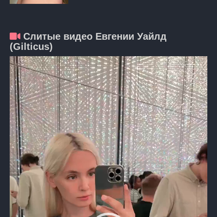
Слитые видео Евгении Уайлд
(Gilticus)
Видеоплеер