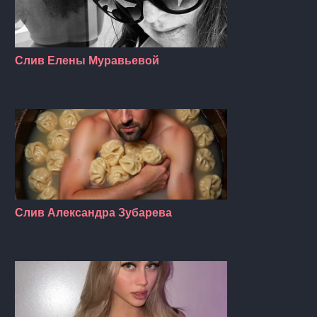
Слив Елены Муравьевой
Слив Александра Зубарева