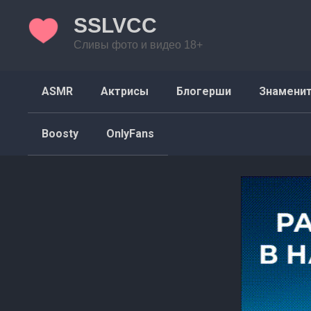
Перейти
SSLVCC
к
контенту
Сливы фото и видео 18+
ASMR
Актрисы
Блогерши
Знамени
Boosty
OnlyFans