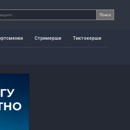
ортсменки
Стримерши
Тиктокерши