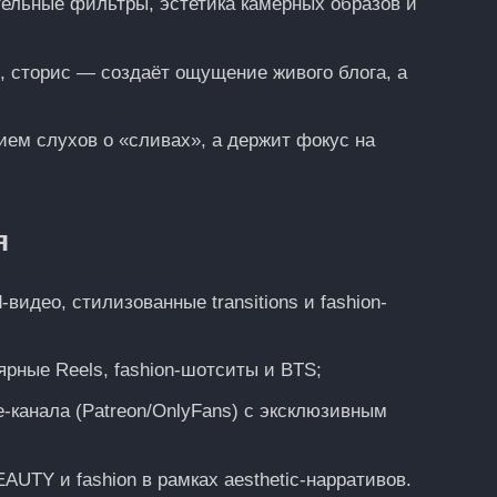
тельные фильтры, эстетика камерных образов и
, сторис — создаёт ощущение живого блога, а
ем слухов о «сливах», а держит фокус на
я
-видео, стилизованные transitions и fashion-
ярные Reels, fashion-шотситы и BTS;
e-канала (Patreon/OnlyFans) с эксклюзивным
UTY и fashion в рамках aesthetic-нарративов.