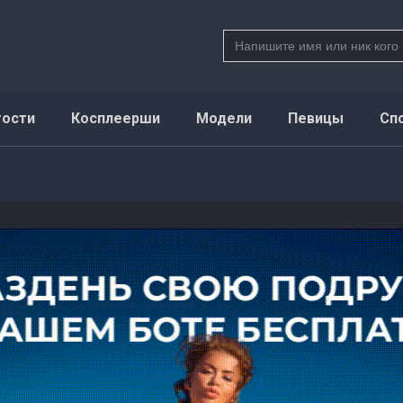
Search
for:
тости
Косплеерши
Модели
Певицы
Сп