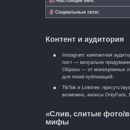
Настоящее имя:
Социальные сети:
Контент и аудитория
Instagram: компактная аудит
пост — визуально продуманн
Образы — от монохромных лу
для mood-публикаций.
TikTok и Linktree: присутств
возможно, анонсы OnlyFans, f
«Слив, слитые фото/в
мифы