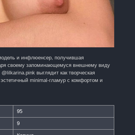
 модель и инфлюенсер, получившая
одаря своему запоминающемуся внешнему виду
lilkarina.pink выглядит как творческая
 эстетичный minimal‑гламур с комфортом и
95
9