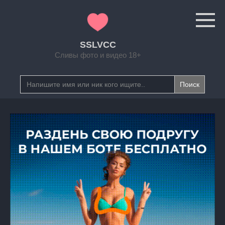
Перейти
к
контенту
SSLVCC
Сливы фото и видео 18+
Search
for: