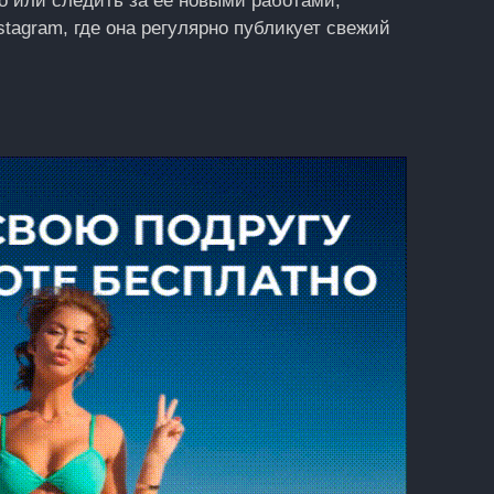
ro или следить за её новыми работами,
stagram, где она регулярно публикует свежий