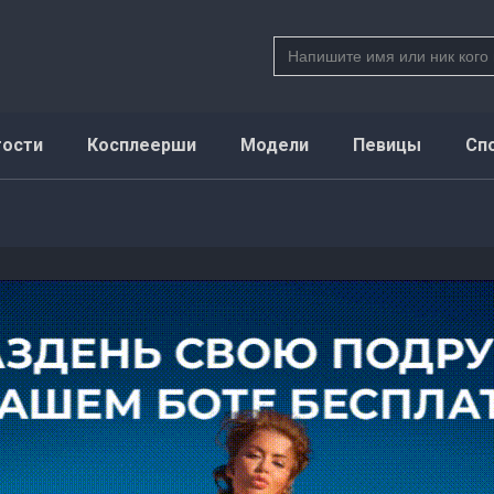
Search
for:
тости
Косплеерши
Модели
Певицы
Сп