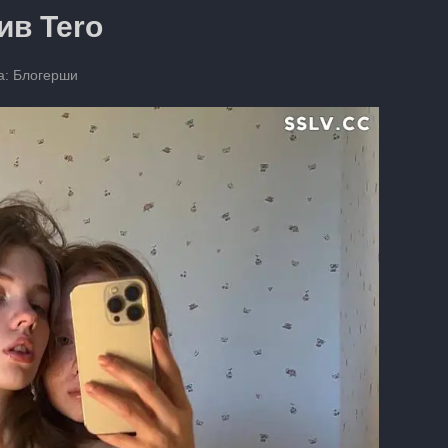
ив Tero
а:
Блогерши