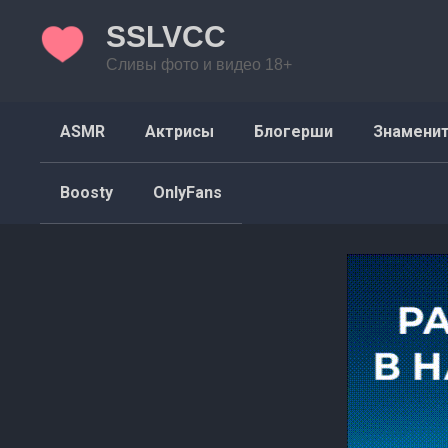
Перейти
SSLVCC
к
контенту
Сливы фото и видео 18+
ASMR
Актрисы
Блогерши
Знамени
Boosty
OnlyFans