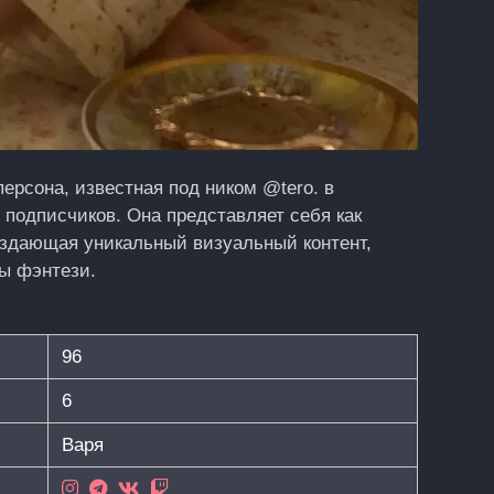
персона, известная под ником @tero. в
ч подписчиков. Она представляет себя как
оздающая уникальный визуальный контент,
ы фэнтези.​
96
6
Варя