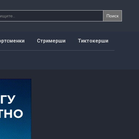
ортсменки
Стримерши
Тиктокерши