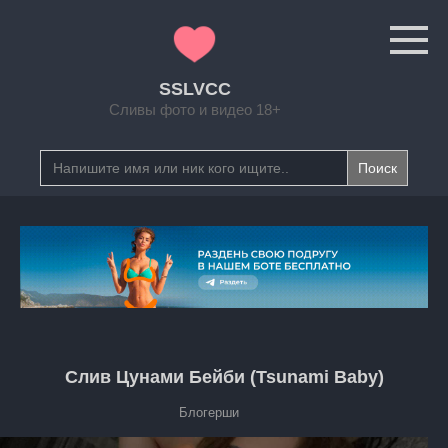
Перейти
к
контенту
SSLVCC
Сливы фото и видео 18+
Search
for:
Слив Цунами Бейби (Tsunami Baby)
Блогерши