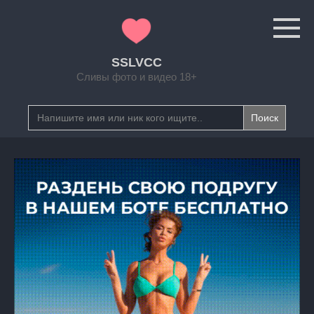
Перейти
к
контенту
SSLVCC
Сливы фото и видео 18+
Search
for: