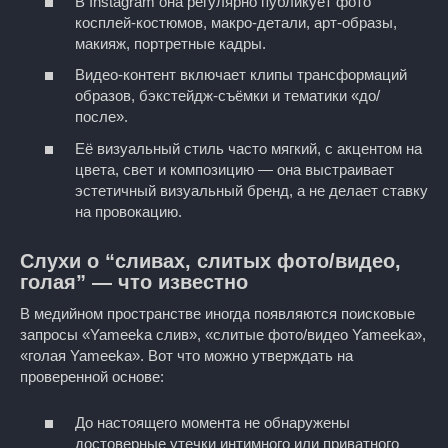
В Instagram она регулярно публикует фото
косплей-костюмов, макро-детали, арт-образы,
макияж, портретные кадры.
Видео-контент включает клипы трансформаций
образов, бэкстейдж-съёмки и тематики «до/
после».
Её визуальный стиль часто мягкий, с акцентом на
цвета, свет и композицию — она выстраивает
эстетичный визуальный бренд, а не делает ставку
на провокацию.
Слухи о “сливах, слитых фото/видео,
голая” — что известно
В медийном пространстве иногда появляются поисковые
запросы «Yameeka слив», «слитые фото/видео Yameeka»,
«голая Yameeka». Вот что можно утверждать на
проверенной основе:
До настоящего момента не обнаружены
достоверные утечки интимного или приватного