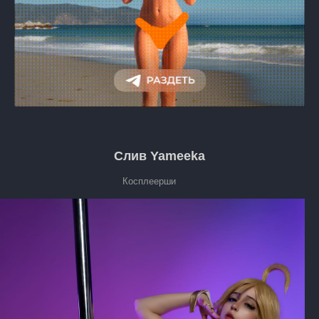
Слив Yameeka
Косплеерши