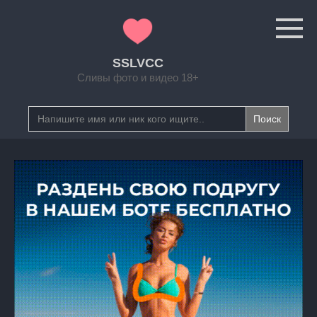
Перейти
к
контенту
SSLVCC
Сливы фото и видео 18+
Search
for: