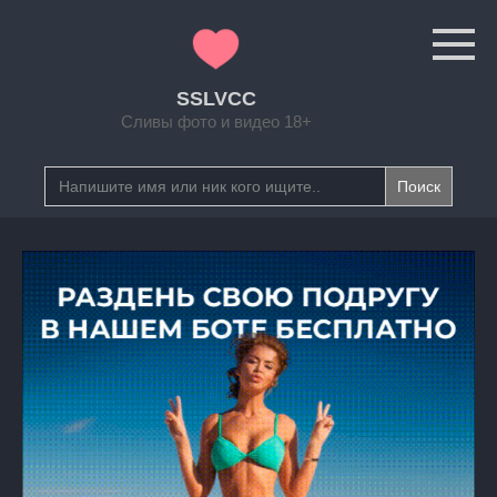
Перейти
к
контенту
SSLVCC
Сливы фото и видео 18+
Search
for: