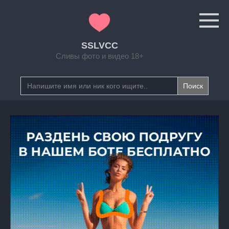
Перейти
к
контенту
SSLVCC
Сливы фото и видео 18+
Search
for: