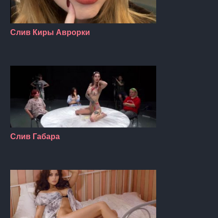
Слив Киры Аврорки
Слив Габара