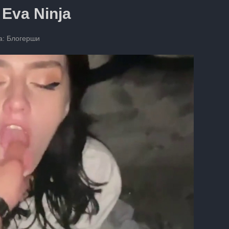
Eva Ninja
а:
Блогерши