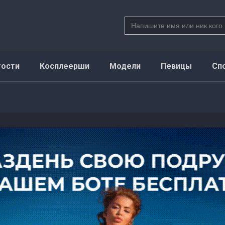
Search
for:
тости
Косплеерши
Модели
Певицы
Сп