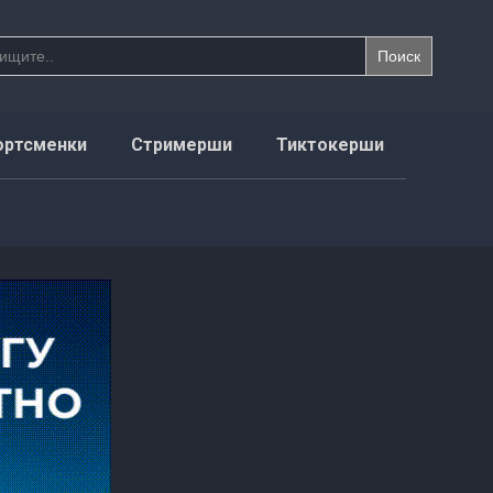
ортсменки
Стримерши
Тиктокерши