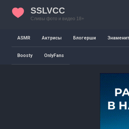
Перейти
SSLVCC
к
контенту
Сливы фото и видео 18+
ASMR
Актрисы
Блогерши
Знамени
Boosty
OnlyFans