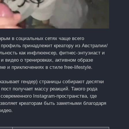
торым в социальных сетях чаще всего
т профиль принадлежит креатору из Австралии/
ельность как инфлюенсер, фитнес‑энтузиаст и
и видео о тренировках, активном образе
е и приключениях в стиле free‑lifestyle.
указывает гендер) страницы собирают десятки
пост получает массу реакций. Такого рода
современного Instagram‑пространства, где
озволяет креаторам быть заметными благодаря
идео.