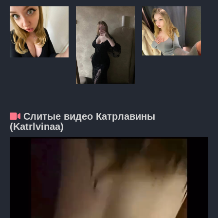
Слитые видео Катрлавины
(Katrlvinaa)
Видеоплеер