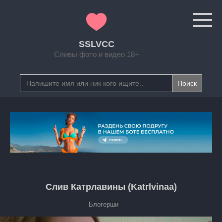
Перейти
к
контенту
SSLVCC
Сливы фото и видео 18+
Search
for:
Слив Катрлавины (Katrlvinaa)
Блогерши