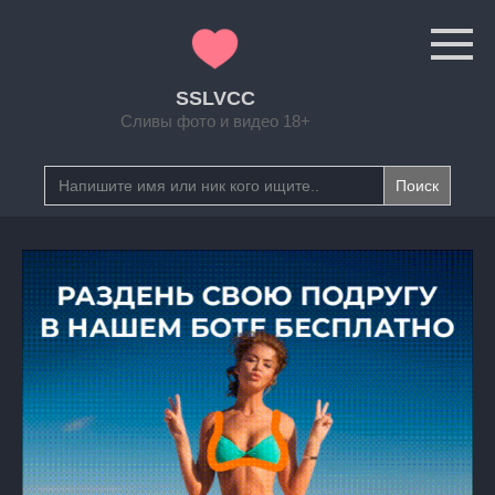
Перейти
к
контенту
SSLVCC
Сливы фото и видео 18+
Search
for: