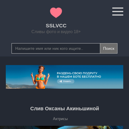
Перейти
к
контенту
SSLVCC
Сливы фото и видео 18+
Search
for:
Слив Оксаны Акиньшиной
Актрисы