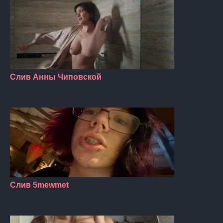
Слив Анны Чиповской
Слив 5mewmet