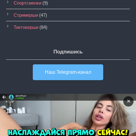
Спортсменки
(9)
Стримерши
(47)
Тиктокерши
(84)
Подпишись
Наш Telegram-канал
Раздеватор
✕
Раздеть любую девушку