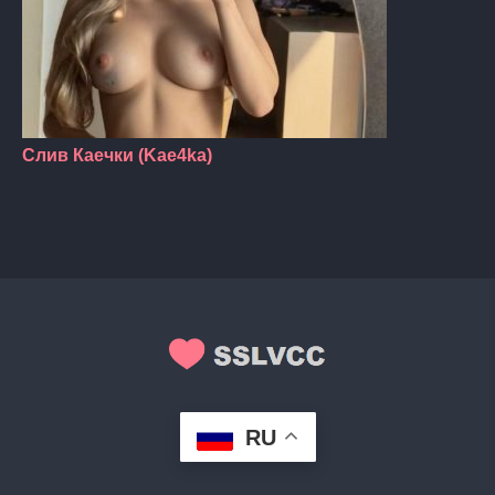
Слив Каечки (Kae4ka)
RU