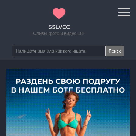
Перейти
к
контенту
SSLVCC
Сливы фото и видео 18+
Search
for: