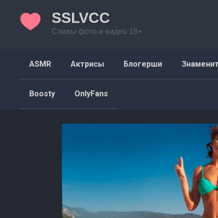
Перейти
SSLVCC
к
контенту
Сливы фото и видео 18+
ASMR
Актрисы
Блогерши
Знамени
Boosty
OnlyFans