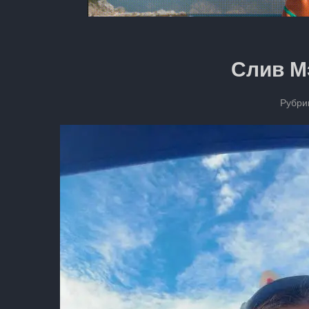
Слив М
Рубри