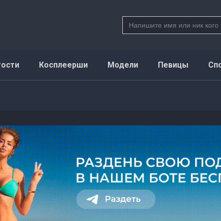
Search
for:
тости
Косплеерши
Модели
Певицы
Сп