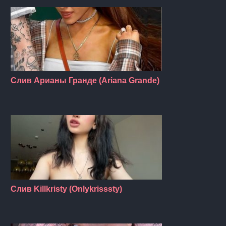
Слив Арианы Гранде (Ariana Grande)
Слив Killkristy (Onlykrisssty)