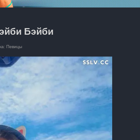
эйби Бэйби
ка:
Певицы