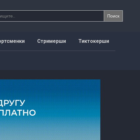
ортсменки
Стримерши
Тиктокерши