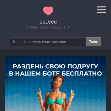
Перейти
к
контенту
SSLVCC
Сливы фото и видео 18+
Search
for: