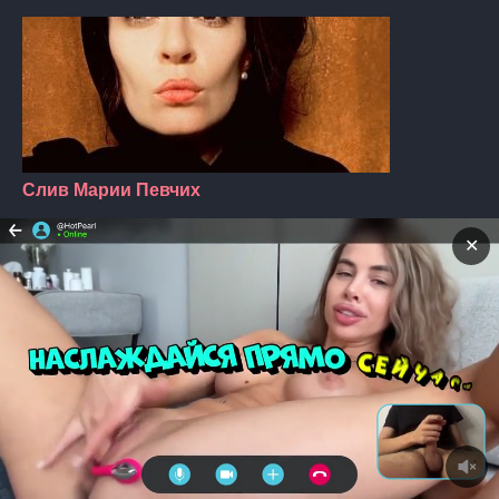
Слив Марии Певчих
✕
Слив Парадокси (Par4d0xy)