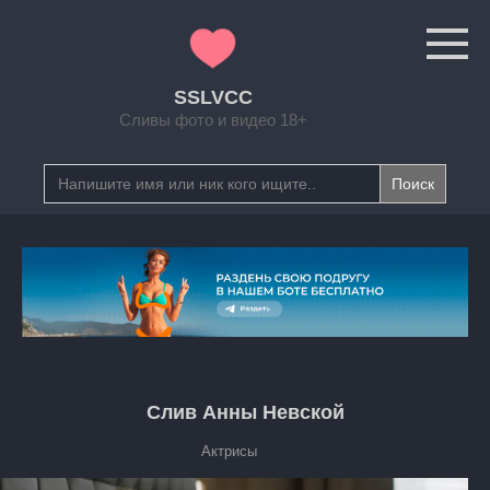
Перейти
к
контенту
SSLVCC
Сливы фото и видео 18+
Search
for:
Слив Анны Невской
Актрисы