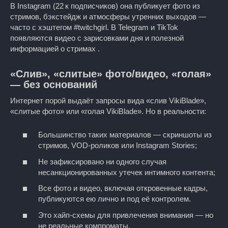
В Instagram (22 к подписчиков) она публикует фото из
стримов, бэкстейдж и атмосферы утренних выходов —
часто с хэштегом #twitchgirl. В Telegram и TikTok
появляются видео с зарисовками дня и полезной
информацией о стримах .
«Слив», «слитые» фото/видео, «голая»
— без оснований
Интернет порой выдаёт запросы вида «слив VikiBlade»,
«слитые фото» или «голая VikiBlade». Но в реальности:
Большинство таких материалов — скриншоты из
стримов, VOD-роликов или Instagram Stories;
Не зафиксировано ни одного случая
несанкционированных утечек интимного контента;
Все фото и видео, включая откровенные кадры,
публикуются ею лично и под её контролем.
Это хайп-схемы для привлечения внимания — но
не реальные компроматы.