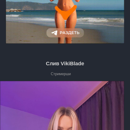
Слив VikiBlade
Стримерши