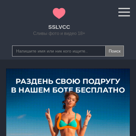
Перейти
к
контенту
SSLVCC
Сливы фото и видео 18+
Search
for: