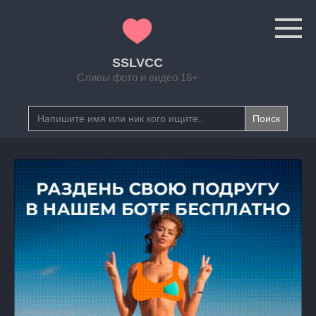
Перейти
к
контенту
SSLVCC
Сливы фото и видео 18+
Search
for: