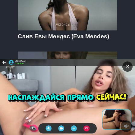
Актрисы
Слив Евы Мендес (Eva Mendes)
✕
Актрисы
Слив Орнеллы Мути (Ornella Muti)