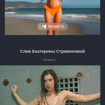
Слив Екатерины Стриженовой
Актрисы